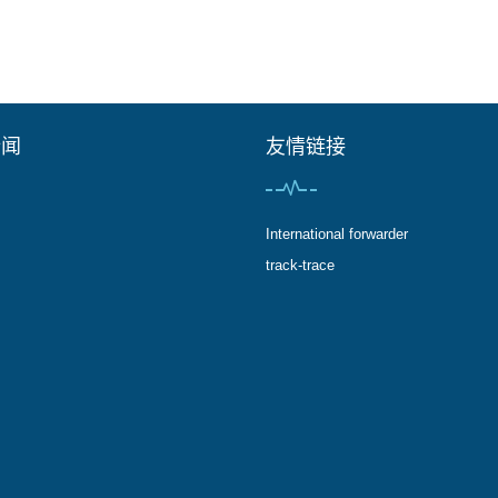
新闻
友情链接
International forwarder
track-trace