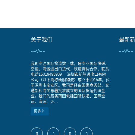
关于我们
最新
我司专注国际物流数十载，是专业国际快递、
空运、海运进出口货代，欢迎询价合作，联系
电话15019495939。 深圳市新舸进出口有限
公司（以下简称新舸物流）成立于2015年，位
于深圳市宝安区。我司是经由国家商务部、交
通部和海关总署批准成立的国际货运代理企
业。我们的服务范围包括国际快递、国际空
运、海运、火...
更多 》